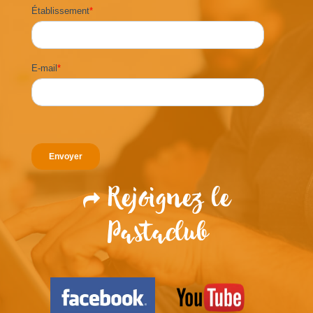
Établissement
*
E-mail
*
Rejoignez le
Pastaclub