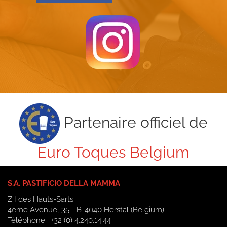
Partenaire officiel de
Euro Toques Belgium
S.A. PASTIFICIO DELLA MAMMA
Z I des Hauts-Sarts
4ème Avenue, 35 - B-4040 Herstal (Belgium)
Téléphone : +32 (0) 4.240.14.44