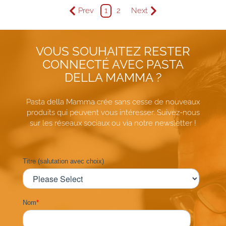
Prev
1
2
Next
VOUS SOUHAITEZ RESTER
CONNECTÉ AVEC PASTA
DELLA MAMMA ?
Pasta della Mamma crée sans cesse de nouveaux
produits qui peuvent vous intéresser. Suivez-nous
sur les réseaux sociaux ou via notre newsletter !
Titre (salutation avec choix)
Nom
*