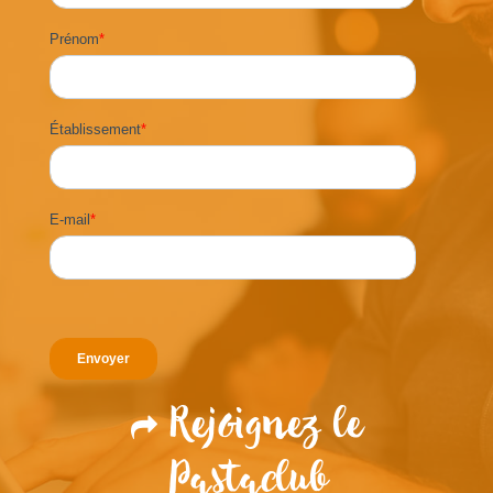
Prénom
*
Établissement
*
E-mail
*
Rejoignez le
Pastaclub